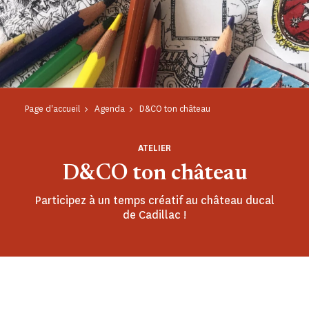
Page d'accueil
Agenda
D&CO ton château
ATELIER
D&CO ton château
Participez à un temps créatif au château ducal
de Cadillac !