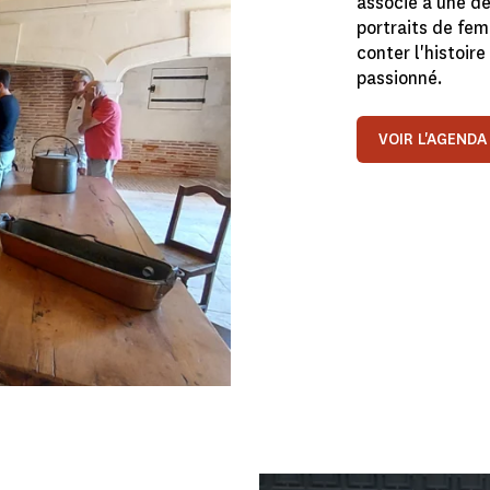
associé à une dé
portraits de fem
conter l'histoir
passionné.
VOIR L'AGENDA