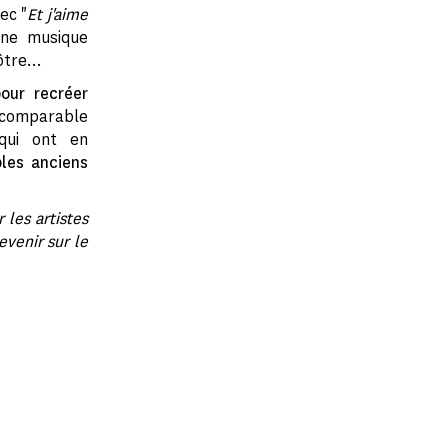
ec "
Et j'aime
une musique
nôtre…
our recréer
 comparable
qui ont en
bles anciens
 les artistes
evenir sur le