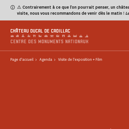
Panneau de gestion des cookies
⚠️
Contrairement à ce que l’on pourrait penser, un châtea
visite, nous vous recommandons de venir dès le matin !
L
CHÂTEAU DUCAL DE CADILLAC
Page d'accueil
Agenda
Visite de l'exposition + Film