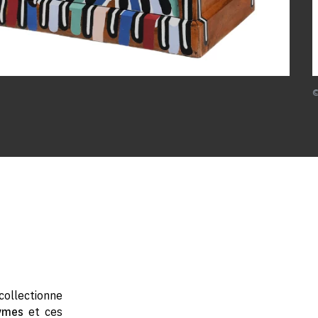
©
 collectionne
nymes
et ces