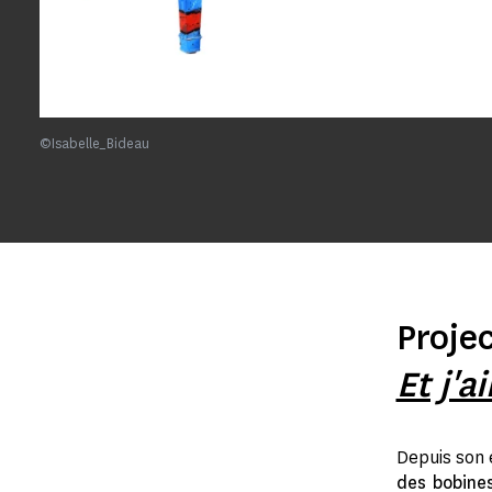
©Isabelle_Bideau
Projec
Et j'a
Depuis son 
des bobines