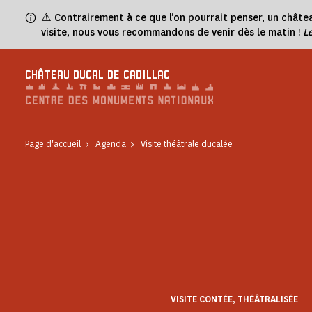
Panneau de gestion des cookies
⚠️
Contrairement à ce que l’on pourrait penser, un châtea
visite, nous vous recommandons de venir dès le matin !
L
CHÂTEAU DUCAL DE CADILLAC
Page d'accueil
Agenda
Visite théâtrale ducalée
VISITE CONTÉE, THÉÂTRALISÉE