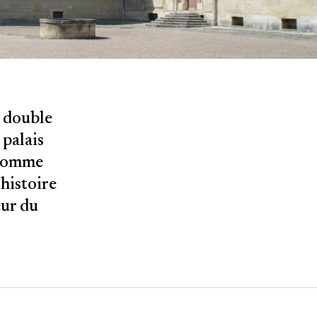
a double
 palais
 comme
histoire
œur du