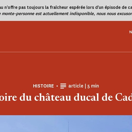
u n’offre pas toujours la fraîcheur espérée lors d’un épisode de ca
e monte-personne est actuellement indisponible, nous nous excuson
N
Temps de Lecture
HISTOIRE
article |
5 min
oire du château ducal de Cad