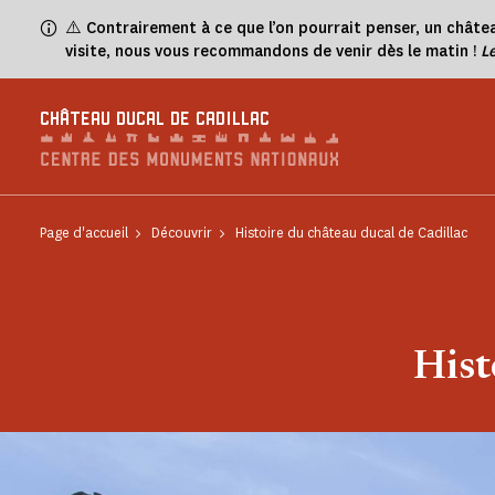
Panneau de gestion des cookies
⚠️
Contrairement à ce que l’on pourrait penser, un châtea
visite, nous vous recommandons de venir dès le matin !
L
CHÂTEAU DUCAL DE CADILLAC
Page d'accueil
Découvrir
Histoire du château ducal de Cadillac
Hist