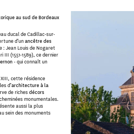
storique au sud de Bordeaux
eau ducal de Cadillac-sur-
fortune d’un
ancêtre des
e : Jean Louis de Nogaret
 III (1551-1589), ce dernier
pernon
- qui connaît un
 XIII, cette résidence
les d’
architecture à la
erve de riches
décors
s cheminées monumentales.
résente aussi la plus
 au sein des monuments