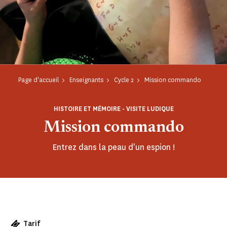
Page d'accueil
Enseignants
Cycle 2
Mission commando
HISTOIRE ET MÉMOIRE - VISITE LUDIQUE
Mission commando
Entrez dans la peau d'un espion !
Tarif