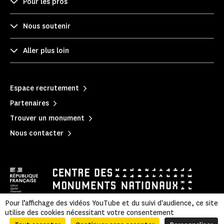
Pour les pros
Nous soutenir
Aller plus loin
Espace recrutement
Partenaires
Trouver un monument
Nous contacter
Pour l’affichage des vidéos YouTube et du suivi d'audience, ce site
utilise des cookies nécessitant votre consentement
Mentions légales
|
Politique de confidentialité
|
Informations légales et administratives
|
Accessibilité
|
Plan du site