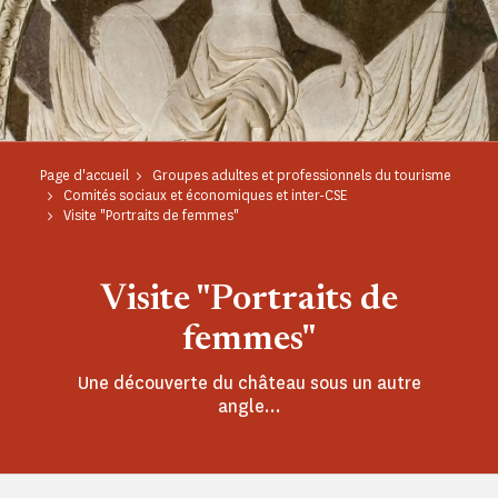
Page d'accueil
Groupes adultes et professionnels du tourisme
Comités sociaux et économiques et inter-CSE
Visite "Portraits de femmes"
Visite "Portraits de
femmes"
Une découverte du château sous un autre
angle...